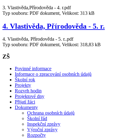
3. Vlastivěda,Přírodověda - 4. r.pdf
Typ souboru: PDF dokument, Velikost: 313 kB
4. Vlastivěda, Přírodověda - 5. r.
4. Vlastivěda, Přírodověda - 5. r..pdf
Typ souboru: PDF dokument, Velikost: 318,83 kB
ZŠ
Povinné informace
Informace o zpracování osobních údajů
Školní rok
Projekty
Rozvrh hodin
Projektové dny
Přijatí žáci
Dokumenty
Ochrana osobních údajů
Školní řád
Inspekční zprávy
Výroční zprávy
Rozpočty