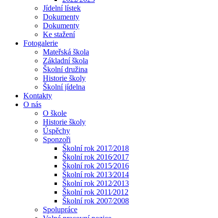
Jídelní lístek
Dokumenty
Dokumenty
Ke stažení
Fotogalerie
Mateřská škola
Základní škola
Školní družina
Historie školy
Školní jídelna
Kontakty
O nás
O škole
Historie školy
Úspěchy
Sponzoři
Školní rok 2017⁄2018
Školní rok 2016⁄2017
Školní rok 2015⁄2016
Školní rok 2013⁄2014
Školní rok 2012⁄2013
Školní rok 2011⁄2012
Školní rok 2007⁄2008
Spolupráce