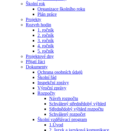
Školní rok
Organizace školního roku
Plán práce
Projekty
Rozvrh hodin
1. ročník
2. ročník
3. ročník
4. ročník
5. ročník
Projektové dny
Přijatí žáci
Dokumenty
Ochrana osobních údajů
Školní řád
Inspekční zprávy
Výroční zprávy
Rozpočty
Návrh rozpočtu
Schválený střednědobý výhled
Střednědobý výhled rozpočtu
Schválený rozpočet
Školní vzdělávací program
1.Úvod
2. Jazyk a jazyková komunikace