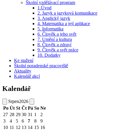
Školní vzdělávací program
1.Úvod
2. Jazyk a jazyková komunikace
3. Anglický jazyk
4. Matematika a její aplikace
5. Informatika
6. Člověk a jeho svět
7. Umění a kultura
8. Člověk a zdraví
9. Člověk a svět práce
10. Dodatky
Ke stažení
Školní poradenské pracoviště
Aktuality
Kalendář akcí
Kalendář
Srpen
2026
Po
Út
St
Čt
Pá
So
Ne
27
28
29
30
31
1
2
3
4
5
6
7
8
9
10
11
12
13
14
15
16