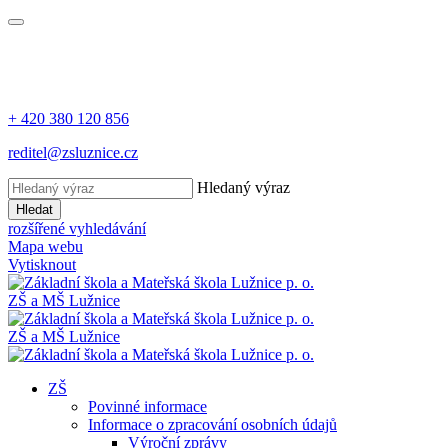
+ 420 380 120 856
reditel@zsluznice.cz
Hledaný výraz
Hledat
rozšířené vyhledávání
Mapa webu
Vytisknout
ZŠ
a
MŠ
Lužnice
ZŠ
a
MŠ
Lužnice
ZŠ
Povinné informace
Informace o zpracování osobních údajů
Výroční zprávy