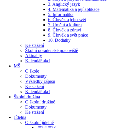
3. Anglický jazyk
4. Matematika a její aplikace
5. Informatika
6. Člověk a jeho svět
7. Umění a kultura
8. Člověk a zdraví
9. Člověk a svět práce
10. Dodatky
Ke stažení
Školní poradenské pracoviště
Aktuality
Kalendář akcí
MŠ
O škole
Dokumenty
Výsledky zápisu
Ke stažení
Kalendář akcí
Školní družina
O školní družině
Dokumenty
Ke stažení
Jídelna
O školní jídelně
2022⁄2023