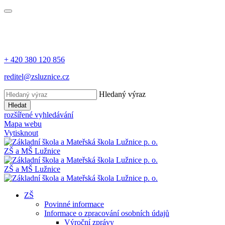
+ 420 380 120 856
reditel@zsluznice.cz
Hledaný výraz
Hledat
rozšířené vyhledávání
Mapa webu
Vytisknout
ZŠ
a
MŠ
Lužnice
ZŠ
a
MŠ
Lužnice
ZŠ
Povinné informace
Informace o zpracování osobních údajů
Výroční zprávy