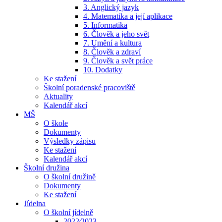
3. Anglický jazyk
4. Matematika a její aplikace
5. Informatika
6. Člověk a jeho svět
7. Umění a kultura
8. Člověk a zdraví
9. Člověk a svět práce
10. Dodatky
Ke stažení
Školní poradenské pracoviště
Aktuality
Kalendář akcí
MŠ
O škole
Dokumenty
Výsledky zápisu
Ke stažení
Kalendář akcí
Školní družina
O školní družině
Dokumenty
Ke stažení
Jídelna
O školní jídelně
2022⁄2023