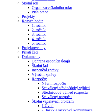
Školní rok
Organizace školního roku
Plán práce
Projekty
Rozvrh hodin
1. ročník
2. ročník
3. ročník
4. ročník
5. ročník
Projektové dny
Přijatí žáci
Dokumenty
Ochrana osobních údajů
Školní řád
Inspekční zprávy
Výroční zprávy
Rozpočty
Návrh rozpočtu
Schválený střednědobý výhled
Střednědobý výhled rozpočtu
Schválený rozpočet
Školní vzdělávací program
1.Úvod
2. Jazyk a jazyková komunikace