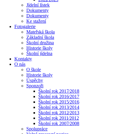
Jídelní lístek
Dokumenty
Dokumenty
Ke stažení
Fotogalerie
Mateřská škola
Základní škola
Školní družina
Historie školy
Školní jídelna
Kontakty
O nás
O škole
Historie školy
Úspěchy
Sponzoři
Školní rok 2017⁄2018
Školní rok 2016⁄2017
Školní rok 2015⁄2016
Školní rok 2013⁄2014
Školní rok 2012⁄2013
Školní rok 2011⁄2012
Školní rok 2007⁄2008
Spolupráce