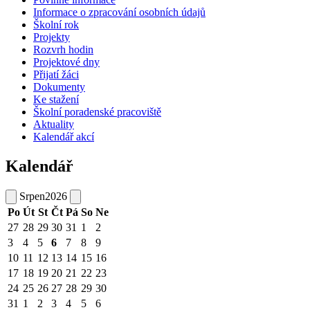
Informace o zpracování osobních údajů
Školní rok
Projekty
Rozvrh hodin
Projektové dny
Přijatí žáci
Dokumenty
Ke stažení
Školní poradenské pracoviště
Aktuality
Kalendář akcí
Kalendář
Srpen
2026
Po
Út
St
Čt
Pá
So
Ne
27
28
29
30
31
1
2
3
4
5
6
7
8
9
10
11
12
13
14
15
16
17
18
19
20
21
22
23
24
25
26
27
28
29
30
31
1
2
3
4
5
6