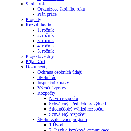
Školní rok
Organizace školního roku
Plán práce
Projekty
Rozvrh hodin
1. ročník
2. ročník
3. ročník
4. ročník
5. ročník
Projektové dny
Přijatí žáci
Dokumenty
Ochrana osobních údajů
Školní řád
Inspekční zprávy
Výroční zprávy
Rozpočty
Návrh rozpočtu
Schválený střednědobý výhled
Střednědobý výhled rozpočtu
Schválený rozpočet
Školní vzdělávací program
1.Úvod
2. Jazyk a jazyková komunikace