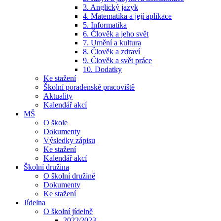
3. Anglický jazyk
4. Matematika a její aplikace
5. Informatika
6. Člověk a jeho svět
7. Umění a kultura
8. Člověk a zdraví
9. Člověk a svět práce
10. Dodatky
Ke stažení
Školní poradenské pracoviště
Aktuality
Kalendář akcí
MŠ
O škole
Dokumenty
Výsledky zápisu
Ke stažení
Kalendář akcí
Školní družina
O školní družině
Dokumenty
Ke stažení
Jídelna
O školní jídelně
2022⁄2023