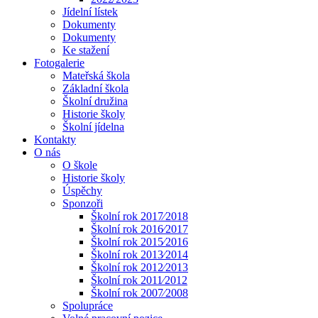
Jídelní lístek
Dokumenty
Dokumenty
Ke stažení
Fotogalerie
Mateřská škola
Základní škola
Školní družina
Historie školy
Školní jídelna
Kontakty
O nás
O škole
Historie školy
Úspěchy
Sponzoři
Školní rok 2017⁄2018
Školní rok 2016⁄2017
Školní rok 2015⁄2016
Školní rok 2013⁄2014
Školní rok 2012⁄2013
Školní rok 2011⁄2012
Školní rok 2007⁄2008
Spolupráce