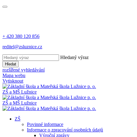
+ 420 380 120 856
reditel@zsluznice.cz
Hledaný výraz
Hledat
rozšířené vyhledávání
Mapa webu
Vytisknout
ZŠ
a
MŠ
Lužnice
ZŠ
a
MŠ
Lužnice
ZŠ
Povinné informace
Informace o zpracování osobních údajů
Výroční zprávy