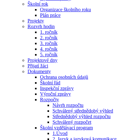
Školní rok
Organizace školního roku
Plán práce
Projekty
Rozvrh hodin
1. ročník
2. ročník
3. ročník
4. ročník
5. ročník
Projektové dny
Přijatí žáci
Dokumenty
Ochrana osobních údajů
Školní řád
Inspekční zprávy
Výroční zprávy
Rozpočty
Návrh rozpočtu
Schválený střednědobý výhled
Střednědobý výhled rozpočtu
Schválený rozpočet
Školní vzdělávací program
1.Úvod
2. Jazyk a jazyková komunikace