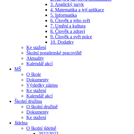
3. Anglický jazyk
4. Matematika a její aplikace
5. Informatika
6. Člověk a jeho svět
7. Umění a kultura
8. Člověk a zdraví
9. Člověk a svět práce
10. Dodatky
Ke stažení
Školní poradenské pracoviště
Aktuality
Kalendář akcí
MŠ
O škole
Dokumenty
Výsledky zápisu
Ke stažení
Kalendář akcí
Školní družina
O školní družině
Dokumenty
Ke stažení
Jídelna
O školní jídelně
2022⁄2023