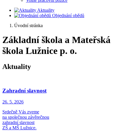
Volné pracovní pozice
Aktuality
Objednání obědů
Úvodní stránka
Základní škola a Mateřská
škola Lužnice p. o.
Aktuality
Zahradní slavnost
26. 5.
2026
Srdečně Vás zveme
na společnou závěrečnou
zahradní slavnost
ZŠ a MŠ Lužnice.