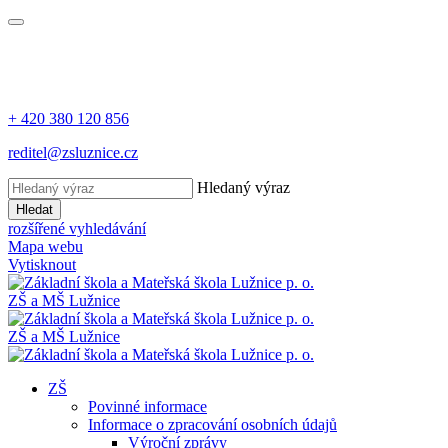
+ 420 380 120 856
reditel@zsluznice.cz
Hledaný výraz
Hledat
rozšířené vyhledávání
Mapa webu
Vytisknout
ZŠ
a
MŠ
Lužnice
ZŠ
a
MŠ
Lužnice
ZŠ
Povinné informace
Informace o zpracování osobních údajů
Výroční zprávy