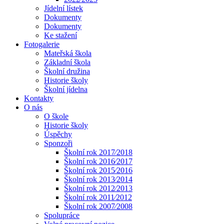
Jídelní lístek
Dokumenty
Dokumenty
Ke stažení
Fotogalerie
Mateřská škola
Základní škola
Školní družina
Historie školy
Školní jídelna
Kontakty
O nás
O škole
Historie školy
Úspěchy
Sponzoři
Školní rok 2017⁄2018
Školní rok 2016⁄2017
Školní rok 2015⁄2016
Školní rok 2013⁄2014
Školní rok 2012⁄2013
Školní rok 2011⁄2012
Školní rok 2007⁄2008
Spolupráce