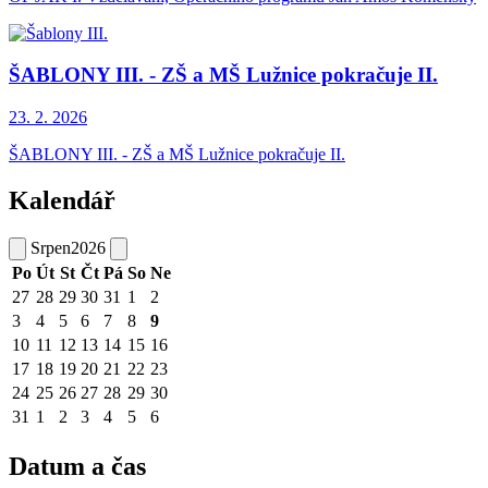
ŠABLONY III. - ZŠ a MŠ Lužnice pokračuje II.
23. 2.
2026
ŠABLONY III. - ZŠ a MŠ Lužnice pokračuje II.
Kalendář
Srpen
2026
Po
Út
St
Čt
Pá
So
Ne
27
28
29
30
31
1
2
3
4
5
6
7
8
9
10
11
12
13
14
15
16
17
18
19
20
21
22
23
24
25
26
27
28
29
30
31
1
2
3
4
5
6
Datum a čas